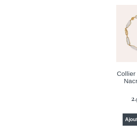
Collie
Nacr
2
Ajout