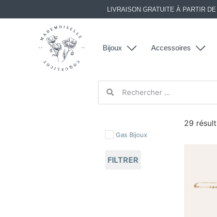
LIVRAISON GRATUITE À PARTIR D
Bijoux
Accessoires
29 résult
Gas Bijoux
FILTRER
Colliers
Écharpes Cols
Ceintures Chaussures
Brace
Chap
Boucles d'Oreilles