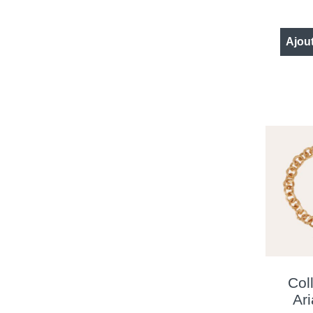
Ajout
Coll
Ar