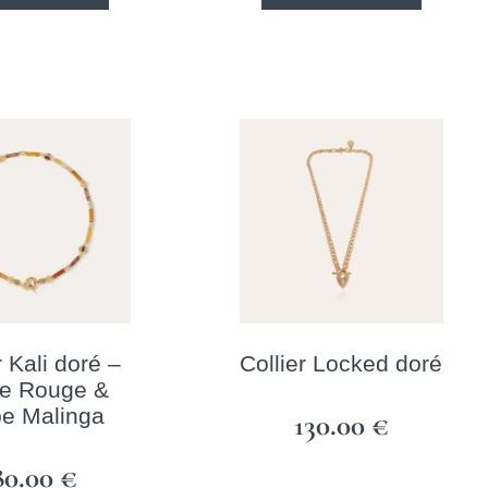
r Kali doré –
Collier Locked doré
e Rouge &
e Malinga
130.00
€
80.00
€