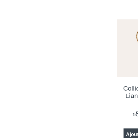
Coll
Lian
1
Ajout