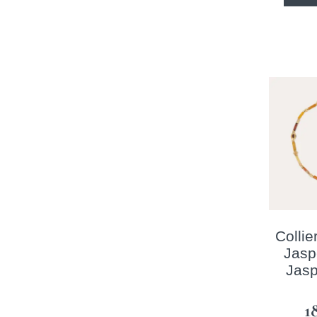
Collie
Jasp
Jasp
1