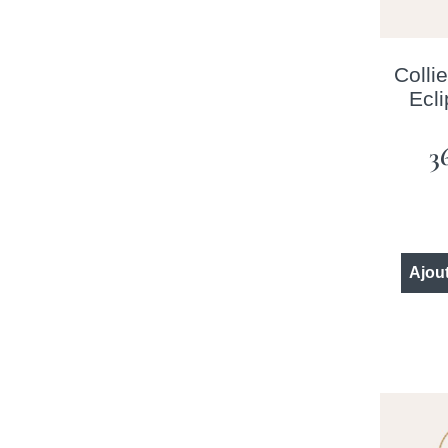
Collie
Ecl
3
Ajout