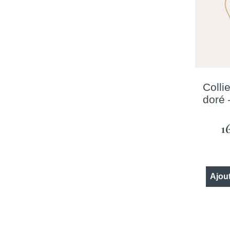
Colli
doré 
1
Ajout