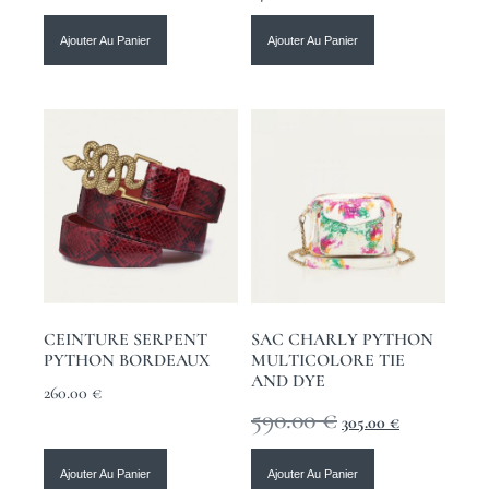
Ajouter Au Panier
Ajouter Au Panier
CEINTURE SERPENT
SAC CHARLY PYTHON
PYTHON BORDEAUX
MULTICOLORE TIE
AND DYE
260.00
€
590.00
€
305.00
€
Ajouter Au Panier
Ajouter Au Panier